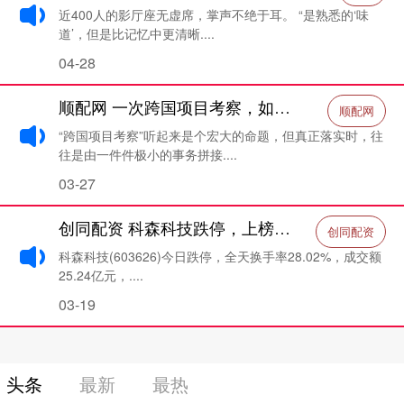
近400人的影厅座无虚席，掌声不绝于耳。 “是熟悉的‘味
道’，但是比记忆中更清晰....
04-28
顺配网 一次跨国项目考察，如何靠旅行社精准落地每个环节？_金溪_团队_交流
顺配网
“跨国项目考察”听起来是个宏大的命题，但真正落实时，往
往是由一件件极小的事务拼接....
03-27
创同配资 科森科技跌停，上榜营业部合计净买入496389万元
创同配资
科森科技(603626)今日跌停，全天换手率28.02%，成交额
25.24亿元，....
03-19
头条
最新
最热