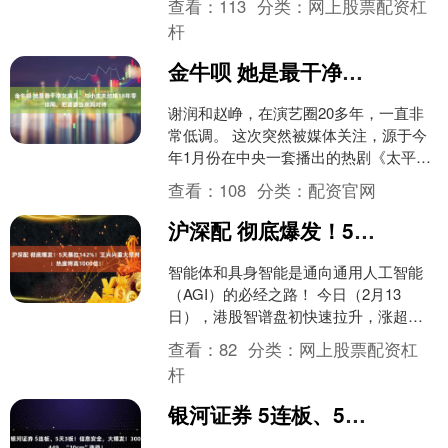
查看：
113
分类：
网上股票配资杠
知，“烟”是愈禁愈....
杆
金牛呗 她是最干净女演员，与小丈夫结婚18年零绯闻，把婆婆当亲妈对待
谢润和赵峥，在演艺圈20多年，一直非
常低调。 这次突然被媒体关注，源于今
年1月份在中央一套播出的热剧《太平
年》里，赵峥扮演的温润风骨与刚毅气
查看：
108
分类：
配资官网
节的谋士慎温其一角，....
沪深配 彻底爆发！5天暴拉142%！王兴兴重大预判：热度将高1000倍！
智能体和具身智能是通向通用人工智能
（AGI）的必经之路！ 今日（2月13
日），港股智谱盘初快速拉升，涨超
20%，股价再创新高。过去5个交易日，
查看：
82
分类：
网上股票配资杠
该股最大涨幅达14....
杆
银河证券 5连板、5天3板！信息安全，大爆发！300449，“20cm”涨停！