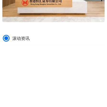
滚动资讯
信德 120W是“型号”不是功率？误导消费者要付出代价
网上股票配资杠杆
04-15
近期，充电器功率虚标问题引发关注。记者调查发现，多家电商平台
销售的“120W”“100W”快充头，实际输出功率大多仅为2
兴泊证券 单月解禁市值超5200亿元，9家上市公司紧急避
雷，这些股被基金经理疯抢_公募基金_行业_高达
配资公司网站
03-27
A股市场在八月迎来今年第二波解禁潮，单月解禁市值高达5248.71亿
元，较上月激增近一倍(97.79%)，仅次于二月份的