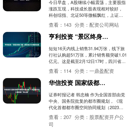
今日早盘，A股继续小幅震荡，主要股指
涨跌互现，科技成长股表现相对较好，
科创综指、北证50等微幅飘红，上证指
数、深证成指、上证50、沪深300等小幅
查看：
143
分类：
配资公司网站
飘绿。受节日效....
亨利投资 “景区终身门票”激活地方文旅新动能
短短16天内线上销售31.94万张，线下旅
行社认购超51万张，累计销售额突破1.01
亿元。这是截至2月12日17时，四川省甘
孜藏族自治州新推出的景区终身门票实
查看：
114
分类：
一鼎盈配资
时....
华信投资 国家级都市圈规划重点来了 京津冀共绘三层嵌套“同心圆”
证券时报记者 韩忠楠 作为全国首部由党
中央、国务院批复的都市圈规划，《现
代化首都都市圈空间协同规划（2023—
2035年）》（以下简称《规划》）甫一
查看：
207
分类：
股票配资开户公
发布，便引起....
司