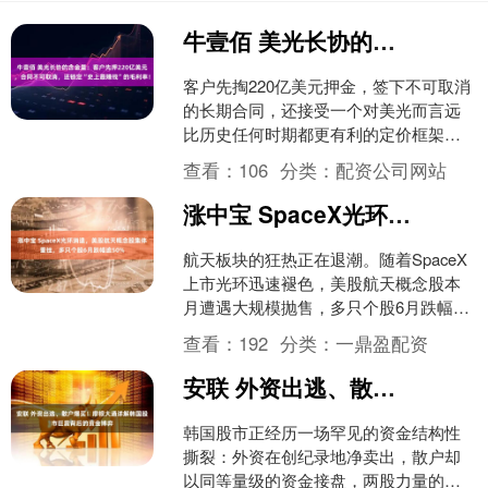
牛壹佰 美光长协的含金量：客户先押220亿美元，合同不可取消，还锁定“史上最赚钱”的毛利率！
客户先掏220亿美元押金，签下不可取消
的长期合同，还接受一个对美光而言远
比历史任何时期都更有利的定价框架
——这就是美光最新一批长期战略客户
查看：
106
分类：
配资公司网站
协议（Strategi....
涨中宝 SpaceX光环消退，美股航天概念股集体重挫，多只个股6月跌幅逾50%
航天板块的狂热正在退潮。随着SpaceX
上市光环迅速褪色，美股航天概念股本
月遭遇大规模抛售，多只个股6月跌幅已
超过50%，相关ETF亦录得数年来最惨烈
查看：
192
分类：
一鼎盈配资
的单月表现....
安联 外资出逃、散户爆买！摩根大通详解韩国股市巨震背后的资金博弈
韩国股市正经历一场罕见的资金结构性
撕裂：外资在创纪录地净卖出，散户却
以同等量级的资金接盘，两股力量的对