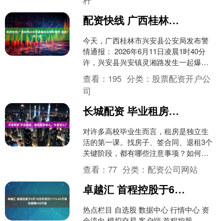
杆
配资快线 广西桂林兴安县凌晨发生爆炸事件 造成7死17伤
今天，广西桂林市兴安县公安局发布警
情通报： 2026年6月11日凌晨1时40分
许，兴安县兴安镇灵湘路发生一起爆炸
事件。事件发生后，桂林市、兴安县两
查看：
195
分类：
股票配资开户公
级党委、政府主....
司
长城配资 毕业租房，如何租得省心、住得安心？
对许多高校毕业生而言，租房是独立生
活的第一课。找房子、签合同、退租3个
关键阶段，都有哪些注意事项？如何租
得省心、住得安心？房屋物品出现损
查看：
77
分类：
配资公司网站
坏，责任怎样划分？ 找房....
卓越汇 首程控股于6月18日斥资约1115.65万港元回购638万股
热点栏目 自选股 数据中心 行情中心 资
金流向 模拟交易 客户端 首程控股