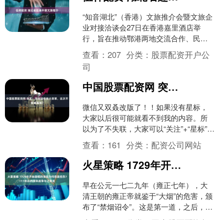
“知音湖北”（香港）文旅推介会暨文旅企
业对接洽谈会27日在香港嘉里酒店举
行，旨在推动鄂港两地交流合作、民心
相通。 本次推介会聚焦香港游客与旅行
查看：
207
分类：
股票配资开户公
商核心需求，推出旅....
司
中国股票配资网 突发！深圳培侨有大变革，这次不是港籍班？
微信又双叒改版了！！如果没有星标，
大家以后很可能就看不到我的内容。所
以为了不失联，大家可以“关注”+“星标”我
哦~具体操作方法如下图所示，请一定要
查看：
161
分类：
配资公司网站
给我一个星标！....
火星策略 1729年开始禁烟的清廷为何愈禁愈烈？111年后的侵华战争与之有关
早在公元一七二九年（雍正七年），大
清王朝的雍正帝就鉴于“大烟”的危害，颁
布了“禁烟诏令”。这是第一道，之后，朝
廷的“禁烟令”更是叠见层出。 谁