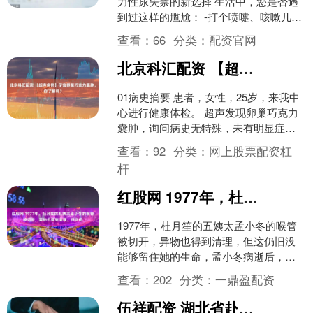
力性尿失禁的新选择 生活中，您是否遇
到过这样的尴尬： -打个喷嚏、咳嗽几
声，裤子就湿了一小片 -健身、晨跑，突
查看：
66
分类：
配资官网
然感觉下面“....
北京科汇配资 【超声病例】子宫卵巢巧克力囊肿，你了解吗？
01病史摘要 患者，女性，25岁，来我中
心进行健康体检。 超声发现卵巢巧克力
囊肿，询问病史无特殊，未有明显症
状。 02超声图像 03超声报告 超声提示：
查看：
92
分类：
网上股票配资杠
子宫上....
杆
红股网 1977年，杜月笙的五姨太孟小冬的喉管被切开，异物也得到清理，但这仍
1977年，杜月笙的五姨太孟小冬的喉管
被切开，异物也得到清理，但这仍旧没
能够留住她的生命，孟小冬病逝后，围
在病床前的杜家儿女潸然泪下，放声痛
查看：
202
分类：
一鼎盈配资
哭！ 很多人记住孟小....
伍祥配资 湖北省赴港开展文旅推介