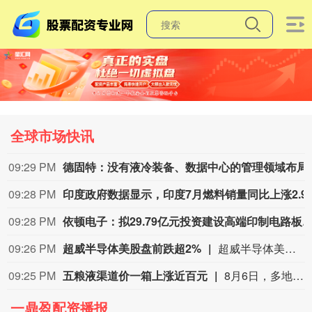
全球市场快讯
09:29 PM
德固特：没有液冷装备
09:28 PM
印度政府数据显示，印度7月燃
09:28 PM
依顿电子：拟29.79亿元投资建设高端印制电路板智能
09:26 PM
超威半导体美股盘前跌超2%
超威半导体美股盘前跌超2%，现报472.24美元。
09:25 PM
五粮液渠道价一箱上涨近百元
8月6日，多地五粮液经销商宣布第八代五粮液价格上涨。记者注意到，6日上午有西部某省经销商在朋友圈发布海报，称第八代五粮液价格已经上调，“以当天报价为准”。郑州百荣市场是白酒价格的风向标，6日第八代五粮液最新整箱报价上涨90元——这是酒商之间的调货价，是业内判断白酒产品价格的参考之一。（21世纪经济报道）
一鼎盈配资播报