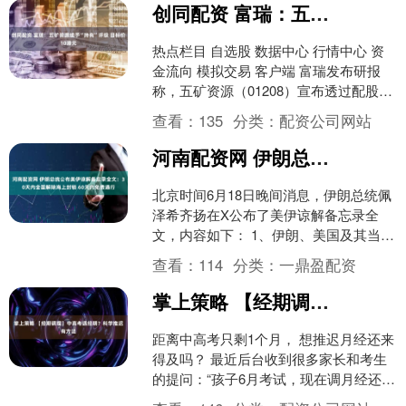
创同配资 富瑞：五矿资源续予“持有”评级 目标价10港元
热点栏目 自选股 数据中心 行情中心 资
金流向 模拟交易 客户端 富瑞发布研报
称，五矿资源（01208）宣布透过配股及
发行可换股债券，以募集16亿美元。该
查看：
135
分类：
配资公司网站
行续予....
河南配资网 伊朗总统公布美伊谅解备忘录全文：30天内全面解除海上封锁 60天内免费通行
北京时间6月18日晚间消息，伊朗总统佩
泽希齐扬在X公布了美伊谅解备忘录全
文，内容如下： 1、伊朗、美国及其当前
战争中的盟国，通过签署本谅解备忘
查看：
114
分类：
一鼎盈配资
录，宣布在包括黎巴....
掌上策略 【经期调理】中高考遇经期？科学推迟有方法
距离中高考只剩1个月， 想推迟月经还来
得及吗？ 最近后台收到很多家长和考生
的提问：“孩子6月考试，现在调月经还来
得及吗？”“自行买药会不会有风险？”今