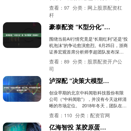
冲在AI浪潮驱动的基本面上行背景下，共
查看：
97
分类：
网上股票配资杠
同塑造了这个亚洲最波....
杆
豪泰配资 “K型分化”是“技术革命”的宿命？
围绕当前AI行情究竟是“长期红利”还是“投
机泡沫”的争论愈演愈烈。6月25日，浙商
证券宏观首席分析师李超团队发布深度
报告，通过复盘过去两百余年的五次完
查看：
89
分类：
股票配资开户公
整技术浪潮....
司
泸深配 “决策大模型第一股上市：中科闻歌的决策智能进阶之路”
创业早期的北京中科闻歌科技股份有限
公司（“中科闻歌”），并没有今天这样清
晰的市场定位。 2018年冬天，团队在一
次北方出差途中遇上大雪封路，深夜滞
查看：
110
分类：
配资官网
留高速。这样....
亿海智投 某胶原蛋白饮品遭密集投诉 所谓神奇功效真的存在吗