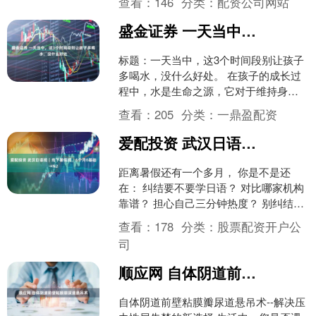
查看：
146
分类：
配资公司网站
天就来给大....
盛金证券 一天当中，这3个时间段别让孩子多喝水，没什么好处
标题：一天当中，这3个时间段别让孩子
多喝水，没什么好处。 在孩子的成长过
程中，水是生命之源，它对于维持身体
健康和促进新陈代谢至关重要。然而，
查看：
205
分类：
一鼎盈配资
并非所有的时间都适合....
爱配投资 武汉日语班｜线下暑假班，5个月0基础→N2
距离暑假还有一个多月， 你是不是还
在： 纠结要不要学日语？ 对比哪家机构
靠谱？ 担心自己三分钟热度？ 别纠结
了，平成·日语暑假班预热启动🔥 现在咨
查看：
178
分类：
股票配资开户公
询，正好赶得上....
司
顺应网 自体阴道前壁粘膜瓣尿道悬吊术
自体阴道前壁粘膜瓣尿道悬吊术--解决压