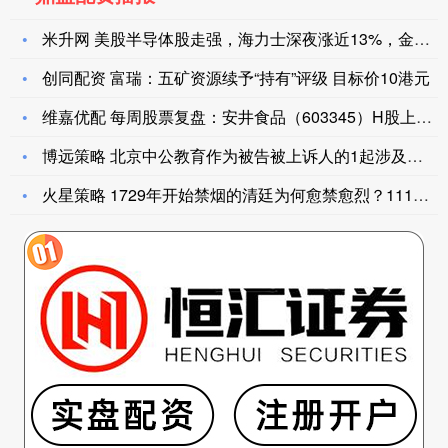
米升网 美股半导体股走强，海力士深夜涨近13%，金银油价齐跌
创同配资 富瑞：五矿资源续予“持有”评级 目标价10港元
维嘉优配 每周股票复盘：安井食品（603345）H股上市，稳
博远策略 北京中公教育作为被告被上诉人的1起涉及教育培训合同
火星策略 1729年开始禁烟的清廷为何愈禁愈烈？111年后的