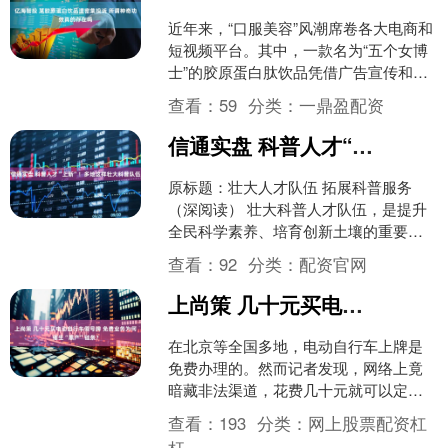
近年来，“口服美容”风潮席卷各大电商和
短视频平台。其中，一款名为“五个女博
士”的胶原蛋白肽饮品凭借广告宣传和部
分明星达人的带货，迅速传播。商家宣
查看：
59
分类：
一鼎盈配资
称，喝了它可以补....
信通实盘 科普人才“上新”！多地这样壮大科普队伍
原标题：壮大人才队伍 拓展科普服务
（深阅读） 壮大科普人才队伍，是提升
全民科学素养、培育创新土壤的重要支
撑。江苏南京市鼓楼区选聘“科学副校
查看：
92
分类：
配资官网
长”进校园，四川成都市....
上尚策 几十元买电动自行车假号牌 免费业务为何催生“黑产”链条？
在北京等全国多地，电动自行车上牌是
免费办理的。然而记者发现，网络上竟
暗藏非法渠道，花费几十元就可以定制
假牌照，真假号牌肉眼难以甄别。有不
查看：
193
分类：
网上股票配资杠
少车主和商家为规避监管铤....